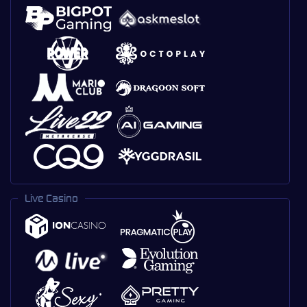
Live Casino