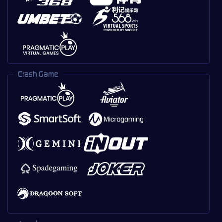
Crash Game