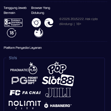
Tanggung Jawab
Browser Yang
Bermain
Didukung
©2026 ZEUS222. Hak cipta
dilindungi | 18+
Platform Penyedia Layanan
Slots