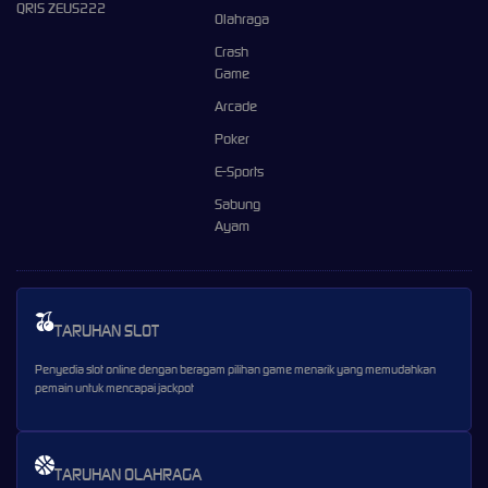
QRIS ZEUS222
Olahraga
Crash
Game
Arcade
Poker
E-Sports
Sabung
Ayam
TARUHAN SLOT
Penyedia slot online dengan beragam pilihan game menarik yang memudahkan
pemain untuk mencapai jackpot
TARUHAN OLAHRAGA