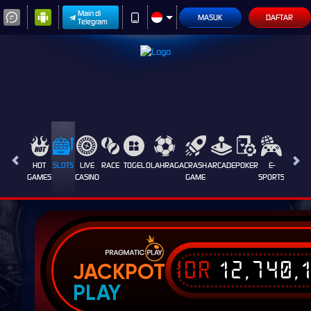
Main di
MASUK
DAFTAR
Telegram
HOT
SLOTS
LIVE
RACE
TOGEL
OLAHRAGA
CRASH
ARCADE
POKER
E-
SABUN
GAMES
CASINO
GAME
SPORTS
AYAM
IDR
12,740,
JACKPOT
PLAY