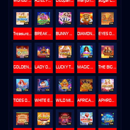
Wonder Ace
Aztec Fortune
Cleopatra's Fortune Ways
Mahjong Dragon Ways
Sugar Candy Bonanza
Treasures of Olympus 1000
BREAK THE BANK
BUNNY VIP NIGHT
DIAMOND KING
EYES OF RA
GOLDEN FORTUNE HORSE
LADY OF RA
LUCKY TIGER
MAGIC PEARLS
THE BIG THE FAT THE UGLY
TIDES OF FORTUNE
WHITE ELEPHANT
WILD MINER
AFRICAN BUFFALO 5000
APHRODITE’S BLESSING