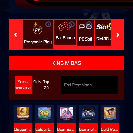
i
i
i
i
i
Facha
Fat Panda
Slot88 x PP
PG Soft
Pragmatic Play
KING MIDAS
Semua
Slots
Top
permainan
20
Cleopatra's Treasure
Colour Game Mega Bonus
Dear Senpai
Gems of Valhalla
Gold Rush Bonanza