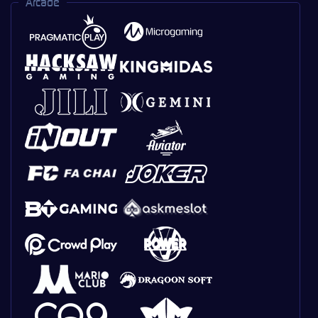
Arcade