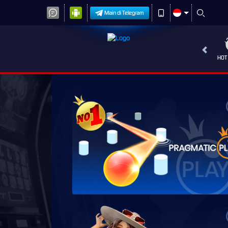
Main di Telegram
HOT