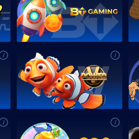
i
i
i
i