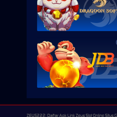
ZEUS222: Daftar Apk Link Zeus Slot Online Situs G