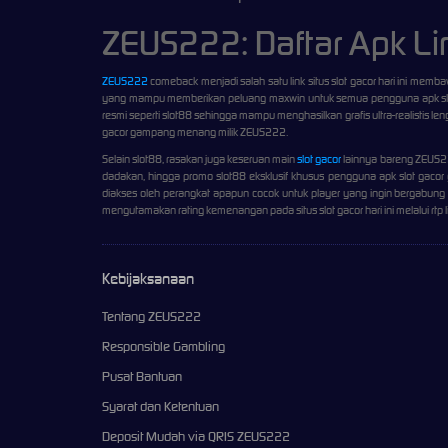
ZEUS222: Daftar Apk Link
ZEUS222
comeback menjadi salah satu link situs slot gacor hari ini mem
yang mampu memberikan peluang maxwin untuk semua pengguna apk slot gaco
resmi seperti slot88 sehingga mampu menghasilkan grafis ultra-realistis le
gacor gampang menang milik ZEUS222.
Selain slot88, rasakan juga keseruan main
slot gacor
lainnya bareng ZEUS22
dadakan, hingga promo slot88 eksklusif khusus pengguna apk slot gacor 
diakses oleh perangkat apapun cocok untuk player yang ingin bergabung & 
mengutamakan rating kemenangan pada situs slot gacor hari ini melalui rtp li
Kebijaksanaan
Tentang ZEUS222
Responsible Gambling
Pusat Bantuan
Syarat dan Ketentuan
Deposit Mudah via QRIS ZEUS222