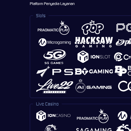
Platform Penyedia Layanan
Slots
Live Casino