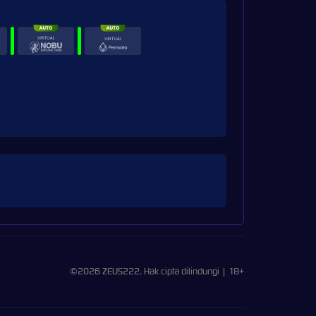
©2026 ZEUS222. Hak cipta dilindungi | 18+