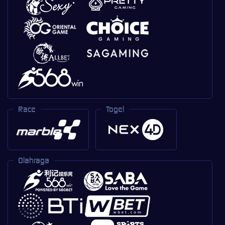
Race
Togel
Olahraga