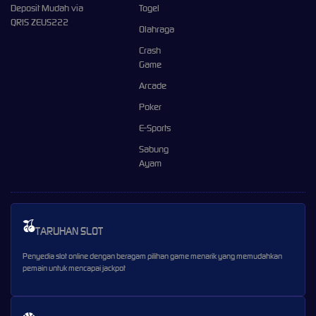
Deposit Mudah via
Togel
QRIS ZEUS222
Olahraga
Crash
Game
Arcade
Poker
E-Sports
Sabung
Ayam
TARUHAN SLOT
Penyedia slot online dengan beragam pilihan game menarik yang memudahkan
pemain untuk mencapai jackpot