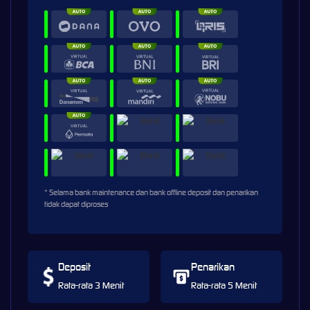
* Selama bank maintenance dan bank offline deposit dan penarikan
tidak dapat diproses
Deposit
Penarikan
Rata-rata 3 Menit
Rata-rata 5 Menit