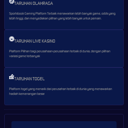
TARUHAN OLAHRAGA
Sportsbook Gaming Platform Terbaik menawarkan lebih banyak game, odds yang
lebih tinggi, dan menyediakan pilihan yang lebih banyak untuk pemain.
TARUHAN LIVE KASINO
Platform Pilihan bagi perusahaan-perusahaan terbaik di dunia, dengan pilihan
variasi game terbanyak
TARUHAN TOGEL
Platform togel yang menarik dari perusahan terbaik di dunia yang menawarkan
hadiah kemenangan besar