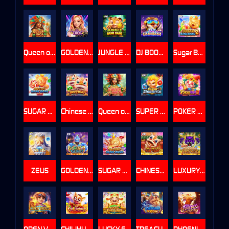
Queen of Inca 2
GOLDEN IDOL
JUNGLE BANG BANG
DJ BOOM BOOM
Sugar Bang Bang 2
SUGAR BANG BANG PLUS
Chinese New Year Moreways
Queen of Inca
SUPER ELEMENTS
POKER WIN 2
ZEUS
GOLDEN GENIE
SUGAR BANG BANG
CHINESE NEW YEAR
LUXURY GOLDEN PANTHER