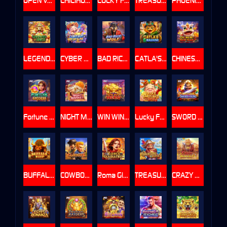
OPEN VAULT
CHILIHUAHUA
LUCKY FORTUNES
TREASURES OF ODIN
PHOENIX FEVER
LEGEND OF INCA
CYBER GOD OF FORTUNE⁺
BAD RICH WOLF
CATLA'S MONEY MACHINE
CHINESE NEW YEAR 2
Fortune Goddess
NIGHT MARKET
WIN WIN NEKO
Lucky Fortune 3x3
SWORD OF KING
BUFFALO WAYS
COWBOYS
Roma Gladiatrix
TREASURE CRUISE
CRAZY BUFFALO