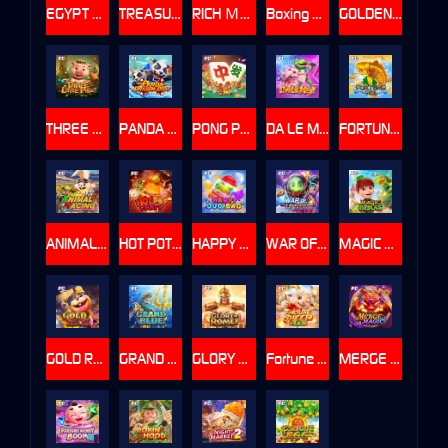
EGYPT BONANZA
TREASURE RAIDERS
RICH ＭAN
Boxing Riches
GOLDEN PANTHER
THREE LITTLE PIGS
PANDA DRAGON BOAT
PONG PONG HU
DA LE MEN
FORTUNE KOI
ANIMAL RACING
HOT POT PARTY
HAPPY DUO BAO
WAR OF THE UNIVERSE
MAGIC BEANS
GOLD RUSH
GRAND BLUE
GLORY OF ROME
Fortune Sheep
MERGE MAGIC