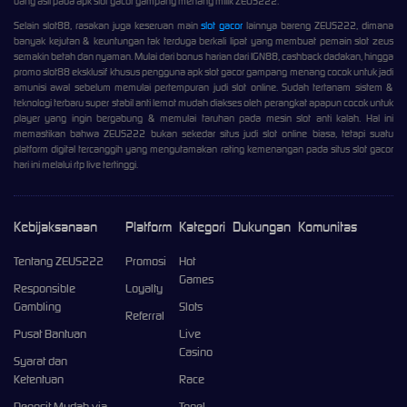
uang asli pada apk slot gacor gampang menang milik ZEUS222.
Selain slot88, rasakan juga keseruan main
slot gacor
lainnya bareng ZEUS222, dimana
banyak kejutan & keuntungan tak terduga berkali lipat yang membuat pemain slot zeus
semakin betah dan nyaman. Mulai dari bonus harian dari IGN88, cashback dadakan, hingga
promo slot88 eksklusif khusus pengguna apk slot gacor gampang menang cocok untuk jadi
amunisi awal sebelum memulai pertempuran judi slot online. Sudah tertanam sistem &
teknologi terbaru super stabil anti lemot mudah diakses oleh perangkat apapun cocok untuk
player yang ingin bergabung & memulai taruhan pada mesin slot anti kalah. Hal ini
memastikan bahwa ZEUS222 bukan sekedar situs judi slot online biasa, tetapi suatu
platform digital tercanggih yang mengutamakan rating kemenangan pada situs slot gacor
hari ini melalui rtp live tertinggi.
Kebijaksanaan
Platform
Kategori
Dukungan
Komunitas
Tentang ZEUS222
Promosi
Hot
Games
Responsible
Loyalty
Gambling
Slots
Referral
Pusat Bantuan
Live
Casino
Syarat dan
Ketentuan
Race
Deposit Mudah via
Togel