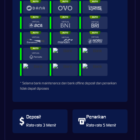
* Selama bank maintenance dan bank offline deposit dan penarikan
tidak dapat diproses
Deposit
Penarikan
Rata-rata 3 Menit
Rata-rata 5 Menit