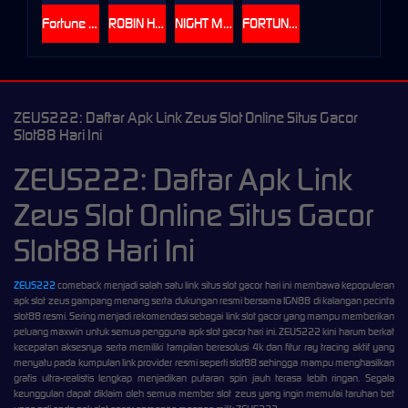
Fortune Money Boom
ROBIN HOOD
NIGHT MARKET 2
FORTUNE EGG
ZEUS222: Daftar Apk Link Zeus Slot Online Situs Gacor
Slot88 Hari Ini
ZEUS222: Daftar Apk Link
Zeus Slot Online Situs Gacor
Slot88 Hari Ini
ZEUS222
comeback menjadi salah satu link situs slot gacor hari ini membawa kepopuleran
apk slot zeus gampang menang serta dukungan resmi bersama IGN88 di kalangan pecinta
slot88 resmi. Sering menjadi rekomendasi sebagai link slot gacor yang mampu memberikan
peluang maxwin untuk semua pengguna apk slot gacor hari ini. ZEUS222 kini harum berkat
kecepatan aksesnya serta memiliki tampilan beresolusi 4k dan fitur ray tracing aktif yang
menyatu pada kumpulan link provider resmi seperti slot88 sehingga mampu menghasilkan
grafis ultra-realistis lengkap menjadikan putaran spin jauh terasa lebih ringan. Segala
keunggulan dapat diklaim oleh semua member slot zeus yang ingin memulai taruhan bet