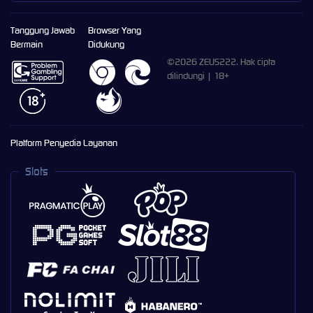
Tanggung Jawab
Browser Yang
Bermain
Didukung
©2026 ZEUS222. Hak cipta
dilindungi | 18+
Platform Penyedia Layanan
Slots