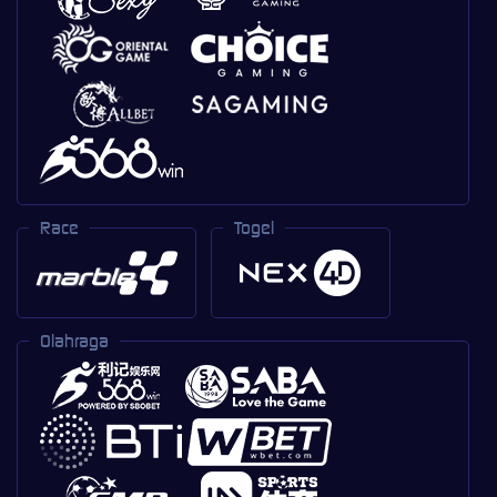
Race
Togel
Olahraga