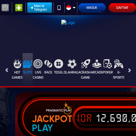
Main di
MASUK
DAFTAR
Telegram
HOT
SLOTS
LIVE
RACE
TOGEL
OLAHRAGA
CRASH
ARCADE
POKER
E-
SABUN
GAMES
CASINO
GAME
SPORTS
AYAM
IDR
12,690,
JACKPOT
PLAY