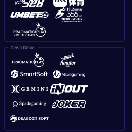
Crash Game