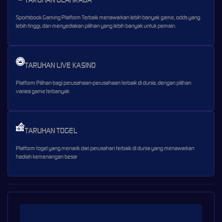
Sportsbook Gaming Platform Terbaik menawarkan lebih banyak game, odds yang
lebih tinggi, dan menyediakan pilihan yang lebih banyak untuk pemain.
TARUHAN LIVE KASINO
Platform Pilihan bagi perusahaan-perusahaan terbaik di dunia, dengan pilihan
variasi game terbanyak
TARUHAN TOGEL
Platform togel yang menarik dari perusahan terbaik di dunia yang menawarkan
hadiah kemenangan besar