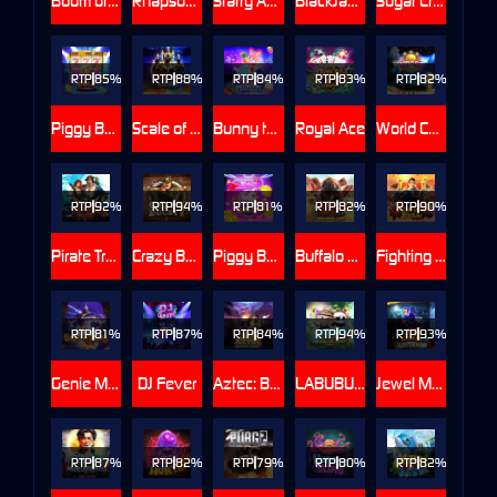
Boom of Prosperity
Rhapsody of Muertos
Starry Adventure
BlackJack21
Sugar Crush
RTP
85%
RTP
88%
RTP
84%
RTP
83%
RTP
82%
Piggy Bank Gold
Scale of Heaven: Anubis
Bunny to the Moon
Royal Ace
World Cup Final
RTP
92%
RTP
94%
RTP
81%
RTP
82%
RTP
90%
Pirate Treasure Hunt
Crazy Bounty
Piggy Bank Gold 2
Buffalo Rush HIGHROLLER
Fighting Bull
RTP
81%
RTP
87%
RTP
84%
RTP
94%
RTP
93%
Genie Mystery
DJ Fever
Aztec: Bonus Hunt
LABUBU: Fall In Wild
Jewel Mastermind
RTP
87%
RTP
82%
RTP
79%
RTP
80%
RTP
82%