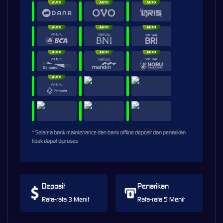
* Selama bank maintenance dan bank offline deposit dan penarikan
tidak dapat diproses
Deposit
Penarikan
Rata-rata 3 Menit
Rata-rata 5 Menit