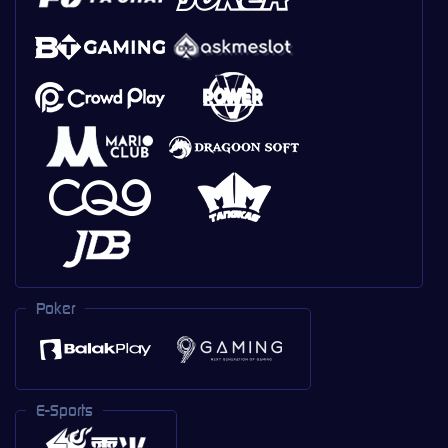
Poker
E-Sports