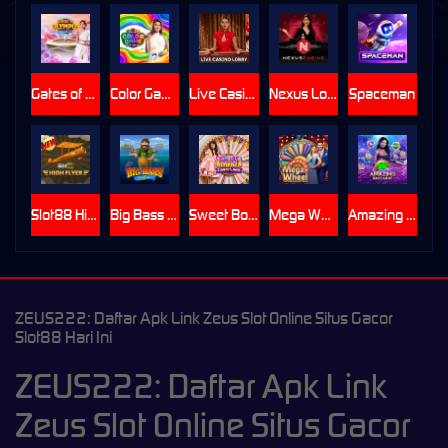
Gates of Olympus Roulette
Color Game Bonanza
Live Casino Lobby
Nexus Lounge
Spaceman
Slot88 High Flyer
Big Bass Crash
Sweet Bonanza Candyland
Mega Wheel
Amazing Baccarat
ZEUS222: Daftar Apk Link Zeus Slot Online Situs Gacor
Slot88 Hari Ini
ZEUS222: Daftar Apk Link
Zeus Slot Online Situs Gacor