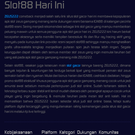
Slot88 Hari Ini
ZEUS222
comeback menjadi salah satu link situs slot gacor hari ini membawa kepopuleran
apk slot zeus gampang menang serta dukungan resmi bersama IGN88 di kalangan pecinta
slot88 resmi. Sering menjadi rekomendasi sebagai link slot gacor yang mampu memberikan
peluang maxwin untuk semua pengguna apk slot gacor hari ini. ZEUS222 kini harum berkat
kecepatan aksesnya serta memiliki tampilan beresolusi 4k dan fitur ray tracing aktif yang
menyatu pada kumpulan link provider resmi seperti slot88 sehingga mampu menghasilkan
grafis ultra-realistis lengkap menjadikan putaran spin jauh terasa lebih ringan. Segala
keunggulan dapat diklaim oleh semua member slot zeus yang ingin memulai taruhan bet
uang asli pada apk slot gacor gampang menang milik ZEUS222.
Selain slot88, rasakan juga keseruan main
slot gacor
lainnya bareng ZEUS222, dimana
banyak kejutan & keuntungan tak terduga berkali lipat yang membuat pemain slot zeus
semakin betah dan nyaman. Mulai dari bonus harian dari IGN88, cashback dadakan, hingga
promo slot88 eksklusif khusus pengguna apk slot gacor gampang menang cocok untuk jadi
amunisi awal sebelum memulai pertempuran judi slot online. Sudah tertanam sistem &
teknologi terbaru super stabil anti lemot mudah diakses oleh perangkat apapun cocok untuk
player yang ingin bergabung & memulai taruhan pada mesin slot anti kalah. Hal ini
memastikan bahwa ZEUS222 bukan sekedar situs judi slot online biasa, tetapi suatu
platform digital tercanggih yang mengutamakan rating kemenangan pada situs slot gacor
hari ini melalui rtp live tertinggi.
Kebijaksanaan
Platform
Kategori
Dukungan
Komunitas