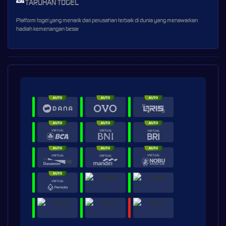
TARUHAN TOGEL
Platform togel yang menarik dari perusahan terbaik di dunia yang menawarkan
hadiah kemenangan besar