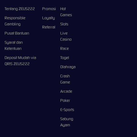
Tentang ZEUS222
Promosi
Hot
Games
Responsible
Loyalty
Gambling
Slots
Referral
Pusat Bantuan
Live
Casino
Syarat dan
Ketentuan
Race
Deposit Mudah via
Togel
QRIS ZEUS222
Olahraga
Crash
Game
Arcade
Poker
E-Sports
Sabung
Ayam