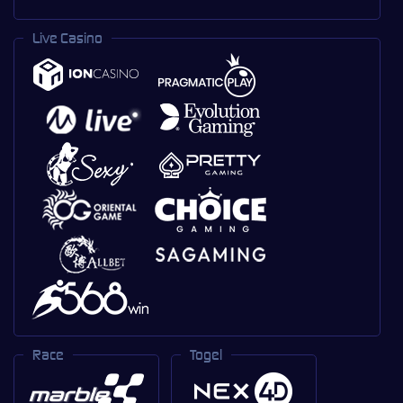
Live Casino
Race
Togel