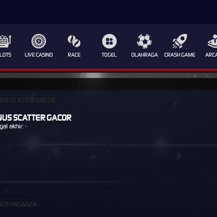
LOTS
LIVE CASINO
RACE
TOGEL
OLAHRAGA
CRASH GAME
ARC
US SCATTER GACOR
gal akhir:
-