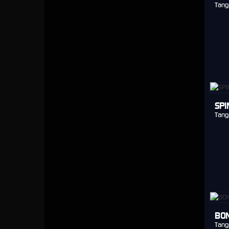
Tang
SPI
Tang
BON
Tang