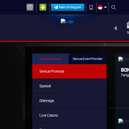
Main di Telegram
HOT GAMES
S
Semua Promosi
Semua Event Provider
BON
Semua Promosi
Tang
Spesial
Olahraga
Live Casino