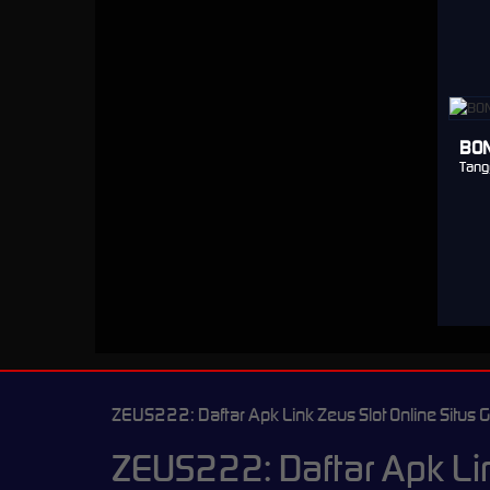
BON
Tang
ZEUS222: Daftar Apk Link Zeus Slot Online Situs G
ZEUS222: Daftar Apk Link