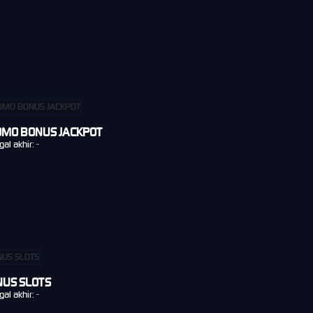
MO BONUS JACKPOT
gal akhir:
-
US SLOTS
gal akhir:
-